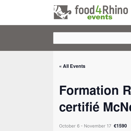
Skip
to
content
« All Events
Formation R
certifié McN
€1590
October 6
-
November 17