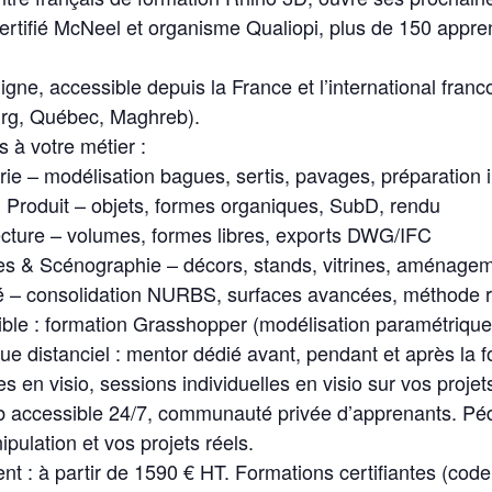
certifié McNeel et organisme Qualiopi, plus de 150 appr
gne, accessible depuis la France et l’international fran
rg, Québec, Maghreb).
 à votre métier :
rie – modélisation bagues, sertis, pavages, préparation
 Produit – objets, formes organiques, SubD, rendu
ecture – volumes, formes libres, exports DWG/IFC
s & Scénographie – décors, stands, vitrines, aménage
é – consolidation NURBS, surfaces avancées, méthode 
ble : formation Grasshopper (modélisation paramétrique
 distanciel : mentor dédié avant, pendant et après la f
s en visio, sessions individuelles en visio sur vos projet
 accessible 24/7, communauté privée d’apprenants. Pé
pulation et vos projets réels.
ent : à partir de 1590 € HT. Formations certifiantes (co