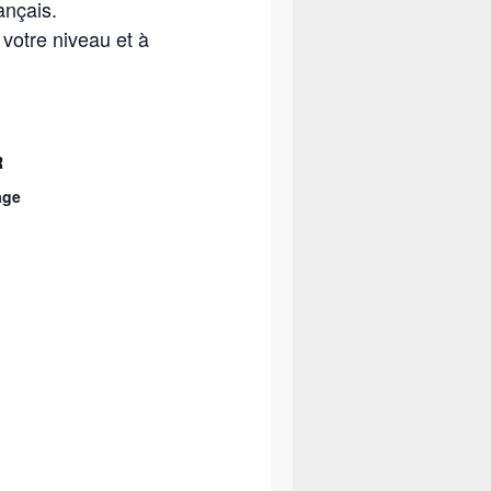
ançais.
votre niveau et à
R
age