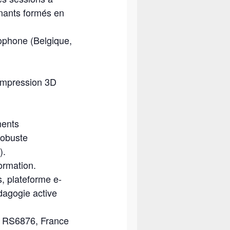
enants formés en
cophone (Belgique,
 impression 3D
ments
robuste
).
ormation.
s, plateforme e-
dagogie active
de RS6876, France