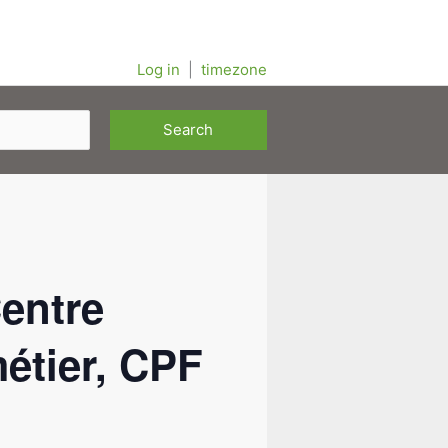
Log in
|
timezone
entre
métier, CPF