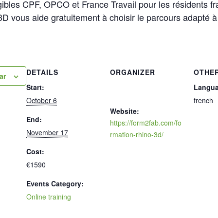
ibles CPF, OPCO et France Travail pour les résidents fr
 vous aide gratuitement à choisir le parcours adapté à 
DETAILS
ORGANIZER
OTHE
ar
Start:
Langu
October 6
french
Website:
End:
https://form2fab.com/fo
November 17
rmation-rhino-3d/
Cost:
€1590
Events Category:
Online training