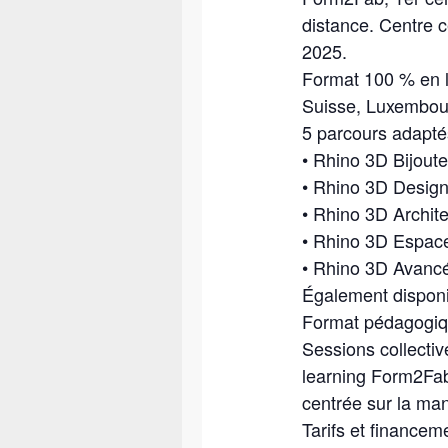
distance. Centre 
2025.
Format 100 % en li
Suisse, Luxembou
5 parcours adaptés
• Rhino 3D Bijoute
• Rhino 3D Design
• Rhino 3D Archit
• Rhino 3D Espace
• Rhino 3D Avanc
Également disponi
Format pédagogique
Sessions collective
learning Form2Fab
centrée sur la mani
Tarifs et financem